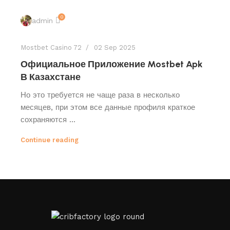
0
admin
Mostbet Casino 72
02 Sep 2025
Официальное Приложение Mostbet Apk
В Казахстане
Но это требуется не чаще раза в несколько
месяцев, при этом все данные профиля краткое
сохраняются ...
Continue reading