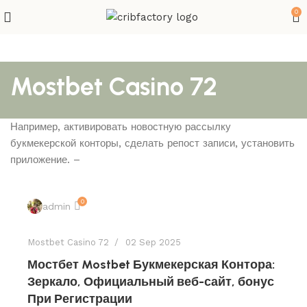
0
Mostbet Casino 72
Например, активировать новостную рассылку
букмекерской конторы, сделать репост записи, установить
приложение. –
0
admin
Mostbet Casino 72
02 Sep 2025
Мостбет Mostbet Букмекерская Контора:
Зеркало, Официальный веб-сайт, бонус
При Регистрации